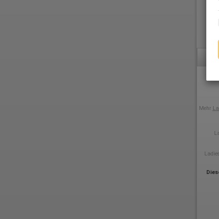
Mehr
La
L
Ladie
Dies