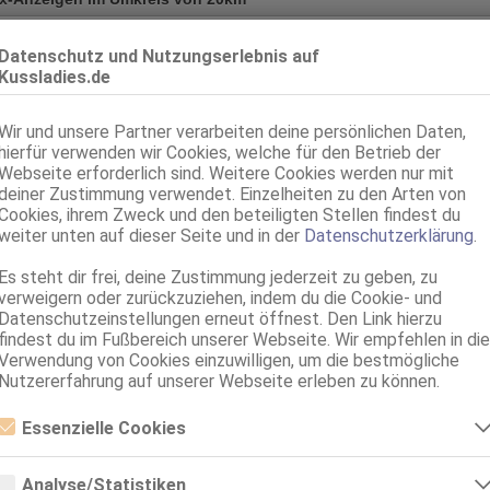
Freiburg im Breisgau
VI
Datenschutz und Nutzungserlebnis auf
Miki
Kussladies.de
70B, KF 34/36, 1.60m, total rasiert, asiatisch
ZK, GF6, BV, Schmu., Kuscheln, Körperküs., GBp, KBp
Wir und unsere Partner verarbeiten deine persönlichen Daten,
hierfür verwenden wir Cookies, welche für den Betrieb der
Freiburg im Breisgau
3.0km, Wiesentalstr. 1
Webseite erforderlich sind. Weitere Cookies werden nur mit
deiner Zustimmung verwendet. Einzelheiten zu den Arten von
Super Service Asiatin Lisa
Cookies, ihrem Zweck und den beteiligten Stellen findest du
80C, KF 38, 1.62m, total rasiert, asiatisch
weiter unten auf dieser Seite und in der
Datenschutzerklärung
.
ZK, 69, Franz b. Ihr, Schmu., Kuscheln, Körperküs., FAa, FE
Es steht dir frei, deine Zustimmung jederzeit zu geben, zu
verweigern oder zurückzuziehen, indem du die Cookie- und
Datenschutzeinstellungen erneut öffnest. Den Link hierzu
findest du im Fußbereich unserer Webseite. Wir empfehlen in die
Verwendung von Cookies einzuwilligen, um die bestmögliche
Nutzererfahrung auf unserer Webseite erleben zu können.
Essenzielle Cookies
Essenzielle Cookies sind alle notwendigen Cookies, die für den Betrieb
der Webseite notwendig sind, indem Grundfunktionen ermöglicht
Analyse/Statistiken
werden. Die Webseite kann ohne diese Cookies nicht richtig