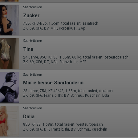
Die erzeugten Informationen über die Benutzung unserer Webseiten
sowie die von dem Browser übermittelte IP-Adresse werden übertragen
Saarbrücken
und gespeichert. Dabei können aus den verarbeiteten Daten pseudonym
Zucker
Nutzungsprofile der Nutzer erstellt werden. Diese Informationen wird
Google gegebenenfalls auch an Dritte übertragen, sofern dies gesetzlich
75B, KF 34/36, 1.55m, total rasiert, asiatisch
vorgeschrieben wird oder, soweit Dritte diese Daten im Auftrag von
ZK, 69, GF6, BV, MFF, Körperküs., ZAp
Google verarbeiten. Die IP-Adresse der Nutzer wird von Google innerhalb
von Mitgliedstaaten der Europäischen Union oder in anderen
Vertragsstaaten des Abkommens über den Europäischen
Saarbrücken
Wirtschaftsraum gekürzt, dies bedeutet, dass alle Daten anonym
Tina
erhoben werden. Nur in Ausnahmefällen wird die volle IP-Adresse an
einen Server von Google in den USA übertragen und dort gekürzt. Die von
24 Jahre, 85C, KF 36, 1.65m, 60 kg, total rasiert, osteuropäisch
dem Browser des Nutzers übermittelte IP-Adresse wird nicht mit andere
ZK, 69, GF6, DT, NSa, Franz b. Ihr, MFF
Daten von Google zusammengeführt.
Saarbrücken
Erhobene Informationen zum Besucherverhalten sind folgende:
Marie heisse Saarländerin
Herkunft (Land und Stadt)
Sprache
28 Jahre, 75A, KF 40/42, 1.65m, total rasiert, deutsch
Betriebssystem
ZK, 69, GF6, Franz b. Ihr, BV, Schmu., Kuscheln, DSa
Gerät (PC, Tablet-PC oder Smartphone)
Browser und alle verwendeten Add-ons
Saarbrücken
Auflösung des Computers
Besucherquelle (Facebook, Suchmaschine oder verweisende
Dalia
Webseite)
Welche Dateien wurden heruntergeladen?
85D, KF 38, 1.68m, total rasiert, westeuropäisch
Welche Videos angeschaut?
ZK, 69, GF6, DT, Franz b. Ihr, BV, Schmu., Kuscheln
Wurden Werbebanner angeklickt?