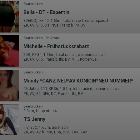
Wohin ging der Besucher? Klickte er auf weitere Seiten des Portals
Saarbrücken
oder hat er sie komplett verlassen?
Wie lange blieb der Besucher?
Bella - DT - Expertin
Ort der Verarbeitung:
80E(DD), KF 40, 1.65m, total rasiert, osteuropäisch
Europäische Union & USA
ZK, 69, GF6, DT, NSa, Franz b. Ihr, BV
Hotjar
Saarbrücken - St. Arnual
Wir nutzen Hotjar als Webanalysedient. Es wird verwendet, um Daten
Michelle - Frühstücksrabatt
über das Benutzerverhalten zu sammeln. Hotjar kann auch im Rahmen
von Umfragen und Feedbackfunktionen, die auf unserer Website
75B, KF 34, 1.66m, total rasiert, westeuropäisch
eingebunden sind, von Ihnen bereitgestellte Informationen verarbeiten.
ZK, 69, GF6, Franz b. Ihr, BV, MFF, Körperküs.
Herausgeber:
Saarbrücken
Hotjar Limited, Malta
Mandy *GANZ NEU*AV KÖNIGIN*NEU NUMMER*
Erhobene Daten:
26 Jahre, 90D, KF 36, 1.59m, total rasiert, osteuropäisch
Datum und Uhrzeit des Besuchs
ZK, AV, 69, GF6, DT, Franz b. Ihr, BV
Gerätetyp
Geografischer Standort
Saarbrücken
IP-Adresse
3.0km, Hauptstr. 14
Mausbewegungen
Besuchte Seiten
TS Jenny
Referrer URL
Bildschirmauflösung
TS, 80C, 1.65m, asiatisch
Eindeutige Gerätekennung
ZK, AV, AV b. Ihm, DSa, DSp, ZAa, ZAp
Sprachinformationen