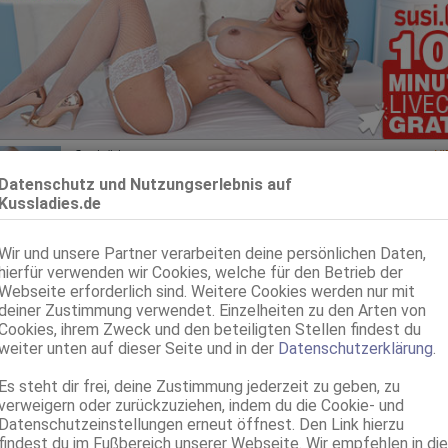
Saarbrücken
VI
Emma
Datenschutz und Nutzungserlebnis auf
Kussladies.de
32 Jahre, 85C, KF 36, 1.63m, 55 kg, total rasiert, osteuropäisch
ZK, 69, GF6, Franz b. Ihr, Schmu., Kuscheln, AV b. Ihm, DSa
Wir und unsere Partner verarbeiten deine persönlichen Daten,
Saarbrücken
hierfür verwenden wir Cookies, welche für den Betrieb der
Eva 85D, blonde Bl***erin
Webseite erforderlich sind. Weitere Cookies werden nur mit
deiner Zustimmung verwendet. Einzelheiten zu den Arten von
55 Jahre, 85D, KF 38, 1.65m, total rasiert, deutsch
Cookies, ihrem Zweck und den beteiligten Stellen findest du
ZK, 69, GF6, Franz b. Ihr, BV, Körperküs., AV b. Ihm
weiter unten auf dieser Seite und in der
Datenschutzerklärung
.
Saarbrücken
Es steht dir frei, deine Zustimmung jederzeit zu geben, zu
Christina
verweigern oder zurückzuziehen, indem du die Cookie- und
Datenschutzeinstellungen erneut öffnest. Den Link hierzu
27 Jahre, 80B, KF 36, 1.57m, 65 kg, total rasiert, osteuropäisch
findest du im Fußbereich unserer Webseite. Wir empfehlen in die
ZK, AV, 69, GF6, DT, NSa, Franz b. Ihr