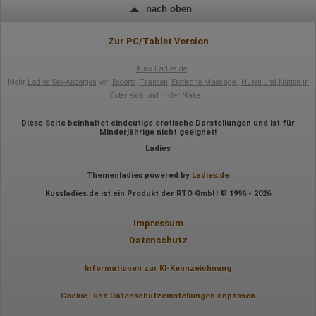
übertragen und dort gekürzt. Die von dem Browser des Nutzers
nach oben
übermittelte IP-Adresse wird nicht mit anderen Daten von Google
zusammengeführt.
Zur PC/Tablet Version
Erhobene Informationen zum Besucherverhalten sind folgende:
Kuss Ladies.de
Herkunft (Land und Stadt)
Mehr
Ladies Sex-Anzeigen
von
Escorts
,
Transen
,
Erotische Massage
,
Huren und Nutten in
Sprache
Österreich
und in der Nähe
Betriebssystem
Gerät (PC, Tablet-PC oder Smartphone)
Browser und alle verwendeten Add-ons
Diese Seite beinhaltet eindeutige erotische Darstellungen und ist für
Auflösung des Computers
Minderjährige nicht geeignet!
Besucherquelle (Facebook, Suchmaschine oder
Ladies
verweisende Webseite)
Welche Dateien wurden heruntergeladen?
Welche Videos angeschaut?
Themenladies powered by
Ladies.de
Wurden Werbebanner angeklickt?
Kussladies.de ist ein Produkt der RTO GmbH © 1996 - 2026
Wohin ging der Besucher? Klickte er auf weitere Seiten des
Portals oder hat er sie komplett verlassen?
Wie lange blieb der Besucher?
Impressum
Datenschutz
Ort der Verarbeitung:
Europäische Union & USA
Informationen zur KI-Kennzeichnung
Hotjar
Cookie- und Datenschutzeinstellungen anpassen
Wir nutzen Hotjar als Webanalysedient. Es wird verwendet, um
Daten über das Benutzerverhalten zu sammeln. Hotjar kann