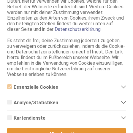
Daten, hierfür verwenden wir Cookies, welche für den
Isabelle
Betrieb der Webseite erforderlich sind. Weitere Cookies
Laufhaus Braunau
werden nur mit deiner Zustimmung verwendet.
28 Jahre, 85E(DD), KF 38, 1.67m, total rasiert, mitteleuropäisch
Einzelheiten zu den Arten von Cookies, ihrem Zweck und
ZK, AV, 69, GF6, DT, NSa, Franz b. Ihr
den beteiligten Stellen findest du weiter unten auf
dieser Seite und in der
Datenschutzerklärung
.
Braunau am Inn
Neue Innbrückenstraße 1
Es steht dir frei, deine Zustimmung jederzeit zu geben,
Beverly
zu verweigern oder zurückzuziehen, indem du die Cookie-
Laufhaus Braunau
und Datenschutzeinstellungen erneut öffnest. Den Link
29 Jahre, 75C, KF 36, 1.69m, total rasiert, mitteleuropäisch
hierzu findest du im Fußbereich unserer Webseite. Wir
ZK, 69, GF6, Franz b. Ihr, BV, Schmu., Kuscheln, Körperküs.
empfehlen in die Verwendung von Cookies einzuwilligen,
um die bestmögliche Nutzererfahrung auf unserer
Braunau am Inn
Webseite erleben zu können.
Neue Innbrückenstraße 1
Amalia
Essenzielle Cookies
Laufhaus Braunau
Essenzielle Cookies sind alle notwendigen Cookies, die für den
85B, KF 36, 1.65m, total rasiert, Latina
Betrieb der Webseite notwendig sind, indem Grundfunktionen
ZK, 69, GF6, DT, NSa, Franz b. Ihr, BV
Analyse/Statistiken
ermöglicht werden. Die Webseite kann ohne diese Cookies nicht
richtig funktionieren.
Analyse- bzw. Statistikcookies sind Cookies, die der Analyse der
Braunau am Inn
Webseiten-Nutzung und der Erstellung von anonymisierten
Neue Innbrückenstraße 1
Kartendienste
Zugriffsstatistiken dienen. Sie helfen den Webseiten-Besitzern zu
verstehen, wie Besucher mit Webseiten interagieren, indem
Ela Asia
Google Maps
Informationen anonym gesammelt und gemeldet werden.
Laufhaus Braunau