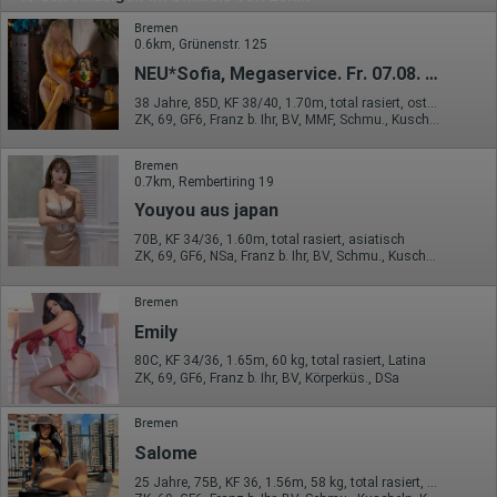
Bremen
0.6km, Grünenstr. 125
NEU*Sofia, Megaservice. Fr. 07.08. letzter Tag
38 Jahre, 85D, KF 38/40, 1.70m, total rasiert, osteuropäisch
ZK, 69, GF6, Franz b. Ihr, BV, MMF, Schmu., Kuscheln
Bremen
0.7km, Rembertiring 19
Youyou aus japan
70B, KF 34/36, 1.60m, total rasiert, asiatisch
ZK, 69, GF6, NSa, Franz b. Ihr, BV, Schmu., Kuscheln
Bremen
Emily
80C, KF 34/36, 1.65m, 60 kg, total rasiert, Latina
ZK, 69, GF6, Franz b. Ihr, BV, Körperküs., DSa
Bremen
Salome
25 Jahre, 75B, KF 36, 1.56m, 58 kg, total rasiert, Latina