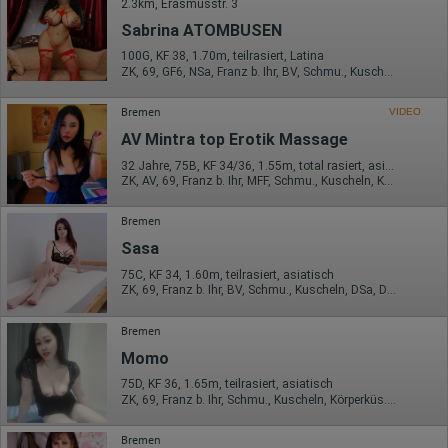
übermittelte IP-Adresse wird nicht mit anderen Daten von Google
2.3km, Erasmusstr. 3
zusammengeführt.
Sabrina ATOMBUSEN
Erhobene Informationen zum Besucherverhalten sind folgende:
100G, KF 38, 1.70m, teilrasiert, Latina
ZK, 69, GF6, NSa, Franz b. Ihr, BV, Schmu., Kuscheln
Herkunft (Land und Stadt)
Sprache
Bremen
Betriebssystem
VIDEO
Gerät (PC, Tablet-PC oder Smartphone)
AV Mintra top Erotik Massage
Browser und alle verwendeten Add-ons
Auflösung des Computers
32 Jahre, 75B, KF 34/36, 1.55m, total rasiert, asiatisch
Besucherquelle (Facebook, Suchmaschine oder
ZK, AV, 69, Franz b. Ihr, MFF, Schmu., Kuscheln, Körperküs.
verweisende Webseite)
Welche Dateien wurden heruntergeladen?
Bremen
Welche Videos angeschaut?
Wurden Werbebanner angeklickt?
Sasa
Wohin ging der Besucher? Klickte er auf weitere Seiten des
Portals oder hat er sie komplett verlassen?
75C, KF 34, 1.60m, teilrasiert, asiatisch
Wie lange blieb der Besucher?
ZK, 69, Franz b. Ihr, BV, Schmu., Kuscheln, DSa, DSp
Ort der Verarbeitung:
Bremen
Europäische Union & USA
Momo
Hotjar
75D, KF 36, 1.65m, teilrasiert, asiatisch
Wir nutzen Hotjar als Webanalysedient. Es wird verwendet, um
ZK, 69, Franz b. Ihr, Schmu., Kuscheln, Körperküs., DSa, ZAp
Daten über das Benutzerverhalten zu sammeln. Hotjar kann
auch im Rahmen von Umfragen und Feedbackfunktionen, die
Bremen
auf unserer Website eingebunden sind, von Ihnen bereitgestellte