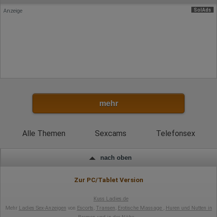
Art. 6 Abs. 1 S. 1 lit. a DSGVO
SolAds
Anzeige
mehr
Alle Themen
Sexcams
Telefonsex
nach oben
Zur PC/Tablet Version
Kuss Ladies.de
Mehr
Ladies Sex-Anzeigen
von
Escorts
,
Transen
,
Erotische Massage
,
Huren und Nutten in