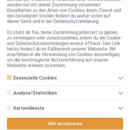
ZK, 69, GF6, NSa, NSp, BV, MFF
werden nur mit deiner Zustimmung verwendet.
Einzelheiten zu den Arten von Cookies, ihrem Zweck und
Bremen
den beteiligten Stellen findest du weiter unten auf
0.8km, Große Weidestr. 7
dieser Seite und in der
Datenschutzerklärung
.
Leyana - neue Nummer
Es steht dir frei, deine Zustimmung jederzeit zu geben,
24 Jahre, 85B, KF 34/36, 1.72m, 65 kg, total rasiert, deutsch
zu verweigern oder zurückzuziehen, indem du die Cookie-
ZK, AV, 69, GF6, DT, NSa, Franz b. Ihr
und Datenschutzeinstellungen erneut öffnest. Den Link
hierzu findest du im Fußbereich unserer Webseite. Wir
Bremen
empfehlen in die Verwendung von Cookies einzuwilligen,
Ana & Sara
um die bestmögliche Nutzererfahrung auf unserer
Webseite erleben zu können.
28 Jahre, 75B, KF 34/36, 1.50m, 43 kg, total rasiert, asiatisch
ZK, AV, 69, GF6, Franz b. Ihr, BV, Schmu., Kuscheln
Essenzielle Cookies
Bremen
Essenzielle Cookies sind alle notwendigen Cookies, die für den
1.5km, Woltmershauser Allee 28
Betrieb der Webseite notwendig sind, indem Grundfunktionen
Analyse/Statistiken
Alice– Nur auf WhatsApp GF6
ermöglicht werden. Die Webseite kann ohne diese Cookies nicht
richtig funktionieren.
Analyse- bzw. Statistikcookies sind Cookies, die der Analyse der
23 Jahre, 75A, KF 34/36, 1.60m, 54 kg, total rasiert, osteuropäisch
Webseiten-Nutzung und der Erstellung von anonymisierten
ZK, 69, Franz b. Ihr, Schmu., Kuscheln, Körperküs., DSp, KBp
Kartendienste
Zugriffsstatistiken dienen. Sie helfen den Webseiten-Besitzern zu
verstehen, wie Besucher mit Webseiten interagieren, indem
Google Maps
Bremen
Informationen anonym gesammelt und gemeldet werden.
1.5km, Woltmershauser Allee 28
Alle akzeptieren
Wenn Sie Google Maps auf unserer Webseite nutzen, können
Jasmin bis 15.08.!