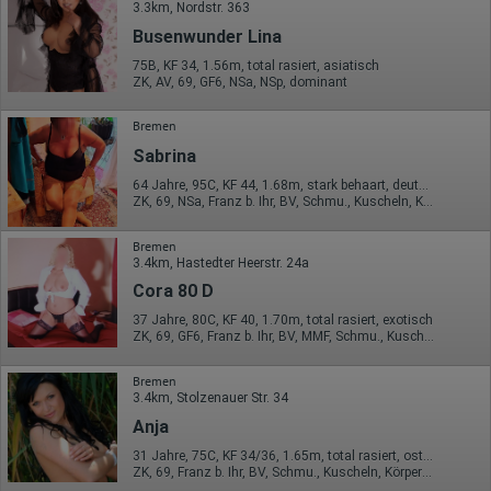
3.3km, Nordstr. 363
Informationen verarbeiten.
Busenwunder Lina
Herausgeber:
Hotjar Limited, Malta
75B, KF 34, 1.56m, total rasiert, asiatisch
ZK, AV, 69, GF6, NSa, NSp, dominant
Erhobene Daten:
Bremen
Datum und Uhrzeit des Besuchs
Gerätetyp
Sabrina
Geografischer Standort
IP-Adresse
64 Jahre, 95C, KF 44, 1.68m, stark behaart, deutsch
Mausbewegungen
ZK, 69, NSa, Franz b. Ihr, BV, Schmu., Kuscheln, Körperküs.
Besuchte Seiten
Referrer URL
Bremen
Bildschirmauflösung
3.4km, Hastedter Heerstr. 24a
Eindeutige Gerätekennung
Sprachinformationen
Cora 80 D
Gerätebestriebssystem
37 Jahre, 80C, KF 40, 1.70m, total rasiert, exotisch
Browser-Typ
ZK, 69, GF6, Franz b. Ihr, BV, MMF, Schmu., Kuscheln
Klicks
Domain-Name
Eindeutige Benutzerkennung
Bremen
Antworten auf Umfragen
3.4km, Stolzenauer Str. 34
Anja
Ort der Verarbeitung:
Europäische Union
31 Jahre, 75C, KF 34/36, 1.65m, total rasiert, osteuropäisch
ZK, 69, Franz b. Ihr, BV, Schmu., Kuscheln, Körperküs., DSa
Rechtliche Grundlage der Verarbeitung