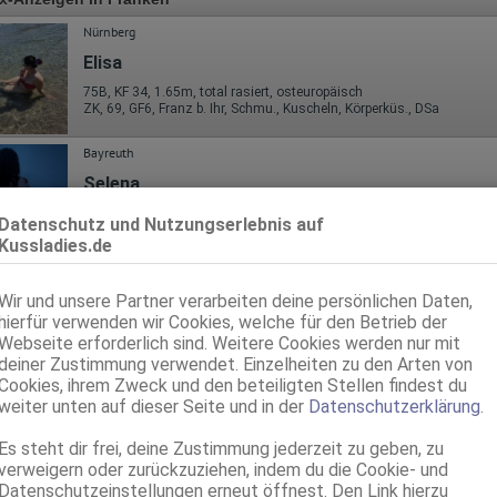
Nürnberg
Elisa
75B, KF 34, 1.65m, total rasiert, osteuropäisch
ZK, 69, GF6, Franz b. Ihr, Schmu., Kuscheln, Körperküs., DSa
Bayreuth
Selena
19 Jahre, 80C, KF 38, 1.65m, total rasiert, osteuropäisch
Datenschutz und Nutzungserlebnis auf
ZK, AV, 69, Franz b. Ihr, BV, Schmu., Kuscheln, Körperküs.
Kussladies.de
Erlangen
Wir und unsere Partner verarbeiten deine persönlichen Daten,
Susi
hierfür verwenden wir Cookies, welche für den Betrieb der
26 Jahre, 75C, KF 36, 1.60m, total rasiert, osteuropäisch
Webseite erforderlich sind. Weitere Cookies werden nur mit
ZK, 69, GF6, Franz b. Ihr, BV, Schmu., Kuscheln, Körperküs.
deiner Zustimmung verwendet. Einzelheiten zu den Arten von
Cookies, ihrem Zweck und den beteiligten Stellen findest du
Amberg
weiter unten auf dieser Seite und in der
Datenschutzerklärung
.
Selena
Es steht dir frei, deine Zustimmung jederzeit zu geben, zu
19 Jahre, 80C, KF 38, 1.65m, total rasiert, osteuropäisch
verweigern oder zurückzuziehen, indem du die Cookie- und
ZK, AV, 69, Franz b. Ihr, BV, Schmu., Kuscheln, Körperküs.
Datenschutzeinstellungen erneut öffnest. Den Link hierzu