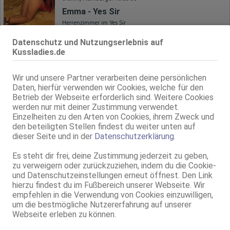
Emma - Yes Sir
Herrenzimmer im Yes Sir
24 Jahre, 80E(DD), KF 38, 1.50m, total rasiert, osteuropäisch
ZK, 69, NSa, NSp, Franz b. Ihr, BV, Schmu., Kuscheln
Datenschutz und Nutzungserlebnis auf
Kussladies.de
Hannover
0.8km, Hamburger Allee 36
Wir und unsere Partner verarbeiten deine persönlichen
Natalia - Yes Sir
Daten, hierfür verwenden wir Cookies, welche für den
Herrenzimmer im Yes Sir
Betrieb der Webseite erforderlich sind. Weitere Cookies
34 Jahre, 75D, KF 36, 1.68m, total rasiert, osteuropäisch
werden nur mit deiner Zustimmung verwendet.
ZK, AV, 69, GF6, NSa, NSp, Franz b. Ihr
Einzelheiten zu den Arten von Cookies, ihrem Zweck und
den beteiligten Stellen findest du weiter unten auf
Hannover
VIDEO
dieser Seite und in der
Datenschutzerklärung
.
1.1km, Scholvinstr. 2
TS Monica Evans
Es steht dir frei, deine Zustimmung jederzeit zu geben,
zu verweigern oder zurückzuziehen, indem du die Cookie-
Eros Center
und Datenschutzeinstellungen erneut öffnest. Den Link
TV, 28 Jahre, 100D, KF 38/40, 1.80m, total rasiert, Latina
ZK, AV, 69, GF6, DT, NSa, NSp
hierzu findest du im Fußbereich unserer Webseite. Wir
empfehlen in die Verwendung von Cookies einzuwilligen,
um die bestmögliche Nutzererfahrung auf unserer
Hannover
VIDEO
1.1km, Scholvinstr. 2
Webseite erleben zu können.
TS Angie Deluxe Popcorn