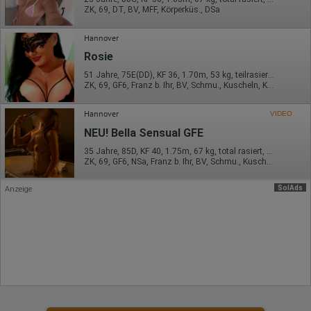
Sprachinformationen
ZK, 69, DT, BV, MFF, Körperküs., DSa
Gerätebestriebssystem
Browser-Typ
Klicks
Hannover
Domain-Name
Rosie
Eindeutige Benutzerkennung
Antworten auf Umfragen
51 Jahre, 75E(DD), KF 36, 1.70m, 53 kg, teilrasiert, osteuropäisch
ZK, 69, GF6, Franz b. Ihr, BV, Schmu., Kuscheln, Körperküs.
Ort der Verarbeitung:
Europäische Union
Hannover
VIDEO
Rechtliche Grundlage der Verarbeitung
NEU! Bella Sensual GFE
Art. 6 Abs. 1 S. 1 lit. a DSGVO
35 Jahre, 85D, KF 40, 1.75m, 67 kg, total rasiert, westeuropäisch
ZK, 69, GF6, NSa, Franz b. Ihr, BV, Schmu., Kuscheln
SolAds
Anzeige