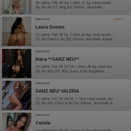
Wohin ging der Besucher? Klickte er auf weitere Seiten des
28 Jahre, 75B, KF 34, 1.60m, 51 kg, total rasiert, asiatisch
Portals oder hat er sie komplett verlassen?
ZK, AV, 69, DT, NSp, BV, Schmu., Kuscheln
Wie lange blieb der Besucher?
Ort der Verarbeitung:
Hannover
VIDEO
Europäische Union & USA
Laura Gomes
Hotjar
22 Jahre, 75B, KF 36, 1.60m, 60 kg, total rasiert, Latina
ZK, 69, Franz b. Ihr, BV, Schmu., Kuscheln, Körperküs., EL
Wir nutzen Hotjar als Webanalysedient. Es wird verwendet, um
Daten über das Benutzerverhalten zu sammeln. Hotjar kann
auch im Rahmen von Umfragen und Feedbackfunktionen, die
Hannover
auf unserer Website eingebunden sind, von Ihnen bereitgestellte
Kiara **GANZ NEU**
Informationen verarbeiten.
20 Jahre, 70A, KF 32/34, 1.68m, 45 kg, total rasiert, osteuropäisch
Herausgeber:
ZK, 69, GF6, DT, NSa, Franz b. Ihr, Körperküs.
Hotjar Limited, Malta
Erhobene Daten:
Hannover
GANZ NEU! VALERIA
Datum und Uhrzeit des Besuchs
Gerätetyp
32 Jahre, 75C, KF 34/36, 1.76m, total rasiert, osteuropäisch
Geografischer Standort
ZK, 69, GF6, Franz b. Ihr, BV, Schmu., Kuscheln, Körperküs.
IP-Adresse
Mausbewegungen
Besuchte Seiten
Hannover
Referrer URL
Camila
Bildschirmauflösung
Eindeutige Gerätekennung
23 Jahre, 80C, KF 36, 1.65m, 67 kg, total rasiert, Latina