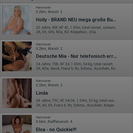
Hannover
0.2km, Warstr. 2
Holly - BRAND NEU mega große Busen/natur
32 Jahre, 90F, KF 42, 1.55m, total rasiert, osteuropäisch
ZK, 69, GF6, NSa, BV, Körperküs., DSa
Hannover
0.2km, Warstr. 2
Deutsche Mia - Nur telefonisch erreichbar
24 Jahre, 75B, KF 34, 1.65m, 54 kg, total rasiert, deutsch
ZK, NSa, devot, Franz b. Ihr, Schmu., Kuscheln, Körperküs., AV b. Ihm
Hannover
0.2km, Warstr. 2
Linda
28 Jahre, 75C, KF 34/36, 1.59m, 52 kg, total rasiert, asiatisch
ZK, AV, 69, Franz b. Ihr, Schmu., Kuscheln, Körperküs., AV b. Ihm
Hannover
0.6km, Raiffeisenstr. 4
Elsa - no Quickie!!!