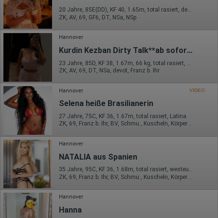
werden übertragen und gespeichert. Dabei können aus den
verarbeiteten Daten pseudonyme Nutzungsprofile der Nutzer
20 Jahre, 85E(DD), KF 40, 1.65m, total rasiert, deutsch
erstellt werden. Diese Informationen wird Google gegebenenfalls
ZK, AV, 69, GF6, DT, NSa, NSp
auch an Dritte übertragen, sofern dies gesetzlich
vorgeschrieben wird oder, soweit Dritte diese Daten im Auftrag
Hannover
von Google verarbeiten. Die IP-Adresse der Nutzer wird von
Google innerhalb von Mitgliedstaaten der Europäischen Union
Kurdin Kezban Dirty Talk**ab sofort vorübergehend neue Nummer**
oder in anderen Vertragsstaaten des Abkommens über den
Europäischen Wirtschaftsraum gekürzt, dies bedeutet, dass alle
23 Jahre, 85D, KF 38, 1.67m, 66 kg, total rasiert, südländisch
ZK, AV, 69, DT, NSa, devot, Franz b. Ihr
Daten anonym erhoben werden. Nur in Ausnahmefällen wird die
volle IP-Adresse an einen Server von Google in den USA
übertragen und dort gekürzt. Die von dem Browser des Nutzers
Hannover
VIDEO
übermittelte IP-Adresse wird nicht mit anderen Daten von Google
zusammengeführt.
Selena heiße Brasilianerin
27 Jahre, 75C, KF 36, 1.67m, total rasiert, Latina
Erhobene Informationen zum Besucherverhalten sind folgende:
ZK, 69, Franz b. Ihr, BV, Schmu., Kuscheln, Körperküs., EL
Herkunft (Land und Stadt)
Sprache
Hannover
Betriebssystem
Gerät (PC, Tablet-PC oder Smartphone)
NATALIA aus Spanien
Browser und alle verwendeten Add-ons
35 Jahre, 95C, KF 36, 1.68m, total rasiert, westeuropäisch
Auflösung des Computers
ZK, 69, Franz b. Ihr, BV, Schmu., Kuscheln, Körperküs., DSa
Besucherquelle (Facebook, Suchmaschine oder
verweisende Webseite)
Welche Dateien wurden heruntergeladen?
Hannover
Welche Videos angeschaut?
Hanna
Wurden Werbebanner angeklickt?