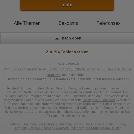
mehr
Alle Themen
Sexcams
Telefonsex
nach oben
Zur PC/Tablet Version
Kuss Ladies.de
Mehr
Ladies Sex-Anzeigen
von
Escorts
,
Transen
,
Erotische Massage
,
Huren und Nutten in
Hannover
und in der Nähe
Themenladies Hannover - KussLadies verführen mit ihren heissen Küssen!
Du lehnst dich zu ihr, lehnst deinen Kopf zur Seite, und eure Lippen verschmelzen. Und
als sie sich treffen, sagen sie mehr aus als es Augen jemals könnten. Du kannst den
Hunger und die Erregung an ihr spüren. Der Zungenkuss, der dich nun erwartet ist ein
Vorgeschmack darauf, was Dich gleich erwartet beim
Escort
Sex in Hannover
. Wer nicht
auf diese Sinnlichkeit und Nähe verzichten möchte, der begibt sich auf die Themenladies
Seite Kussladies.de, denn hier werden Hostessen und Callgirls, die mit Zunge, Mund und
viel Leidenschaft dafür sorgen, dass du mühelos abschalten und in einen erotischen Sex
Traum hineingleiten kannst.
Ladies in
Hannover
,
Langenhagen
,
Garbsen
,
Laatzen
,
Isernhagen
,
Barsinghausen
,
Burgdorf (Region Hannover)
,
Wunstorf
,
Rodenberg
,
Bad Münder am Deister