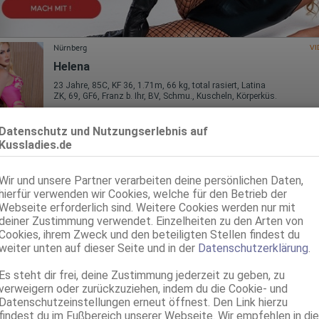
Nürnberg
VI
Helena
23 Jahre, 85C, KF 36, 1.71m, 66 kg, total rasiert, Latina
ZK, 69, GF6, Franz b. Ihr, BV, Schmu., Kuscheln, Körperküs.
Nürnberg
VI
Datenschutz und Nutzungserlebnis auf
Kussladies.de
TS Kiara Bevin - Sensorial Experience
TS, 21 Jahre, 65A, KF 36/38, 1.69m, 66 kg, total rasiert, Latina
ZK, AV, 69, GF6, Franz b. Ihr, BV, Schmu., Kuscheln
Wir und unsere Partner verarbeiten deine persönlichen Daten,
hierfür verwenden wir Cookies, welche für den Betrieb der
Nürnberg
Webseite erforderlich sind. Weitere Cookies werden nur mit
deiner Zustimmung verwendet. Einzelheiten zu den Arten von
ANITA SQ+AV+DT
Cookies, ihrem Zweck und den beteiligten Stellen findest du
37 Jahre, 90E(DD), KF 44, 1.68m, total rasiert, osteuropäisch
weiter unten auf dieser Seite und in der
Datenschutzerklärung
.
ZK, AV, 69, GF6, DT, NSa, dominant
Es steht dir frei, deine Zustimmung jederzeit zu geben, zu
Nürnberg
verweigern oder zurückzuziehen, indem du die Cookie- und
Susi
Datenschutzeinstellungen erneut öffnest. Den Link hierzu
findest du im Fußbereich unserer Webseite. Wir empfehlen in die