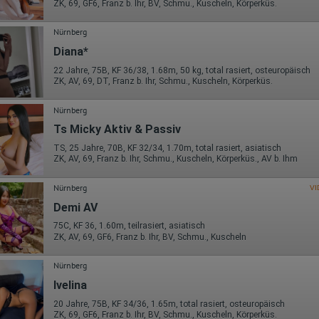
Die erzeugten Informationen über die Benutzung unserer Webseiten
ZK, 69, GF6, Franz b. Ihr, BV, Schmu., Kuscheln, Körperküs.
sowie die von dem Browser übermittelte IP-Adresse werden übertragen
und gespeichert. Dabei können aus den verarbeiteten Daten pseudonym
Nürnberg
Nutzungsprofile der Nutzer erstellt werden. Diese Informationen wird
Google gegebenenfalls auch an Dritte übertragen, sofern dies gesetzlich
Diana*
vorgeschrieben wird oder, soweit Dritte diese Daten im Auftrag von
Google verarbeiten. Die IP-Adresse der Nutzer wird von Google innerhalb
22 Jahre, 75B, KF 36/38, 1.68m, 50 kg, total rasiert, osteuropäisch
von Mitgliedstaaten der Europäischen Union oder in anderen
ZK, AV, 69, DT, Franz b. Ihr, Schmu., Kuscheln, Körperküs.
Vertragsstaaten des Abkommens über den Europäischen
Wirtschaftsraum gekürzt, dies bedeutet, dass alle Daten anonym
Nürnberg
erhoben werden. Nur in Ausnahmefällen wird die volle IP-Adresse an
einen Server von Google in den USA übertragen und dort gekürzt. Die von
Ts Micky Aktiv & Passiv
dem Browser des Nutzers übermittelte IP-Adresse wird nicht mit andere
TS, 25 Jahre, 70B, KF 32/34, 1.70m, total rasiert, asiatisch
Daten von Google zusammengeführt.
ZK, AV, 69, Franz b. Ihr, Schmu., Kuscheln, Körperküs., AV b. Ihm
Erhobene Informationen zum Besucherverhalten sind folgende:
Nürnberg
VI
Herkunft (Land und Stadt)
Sprache
Demi AV
Betriebssystem
75C, KF 36, 1.60m, teilrasiert, asiatisch
Gerät (PC, Tablet-PC oder Smartphone)
ZK, AV, 69, GF6, Franz b. Ihr, BV, Schmu., Kuscheln
Browser und alle verwendeten Add-ons
Auflösung des Computers
Besucherquelle (Facebook, Suchmaschine oder verweisende
Nürnberg
Webseite)
Ivelina
Welche Dateien wurden heruntergeladen?
Welche Videos angeschaut?
20 Jahre, 75B, KF 34/36, 1.65m, total rasiert, osteuropäisch
Wurden Werbebanner angeklickt?
ZK, 69, GF6, Franz b. Ihr, BV, Schmu., Kuscheln, Körperküs.