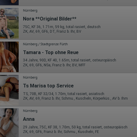
Wohin ging der Besucher? Klickte er auf weitere Seiten des Portals
oder hat er sie komplett verlassen?
Wie lange blieb der Besucher?
Nürnberg
Nora **Original Bilder**
Ort der Verarbeitung:
Europäische Union & USA
75C, KF 36, 1.71m, 59 kg, total rasiert, deutsch
ZK, AV, 69, GF6, DT, Franz b. Ihr, BV
Hotjar
Wir nutzen Hotjar als Webanalysedient. Es wird verwendet, um Daten
Nürnberg / Stadtgrenze Fürth
über das Benutzerverhalten zu sammeln. Hotjar kann auch im Rahmen
Tamara - Top ohne Reue
von Umfragen und Feedbackfunktionen, die auf unserer Website
eingebunden sind, von Ihnen bereitgestellte Informationen verarbeiten.
34 Jahre, 90D, KF 40, 1.65m, total rasiert, osteuropäisch
ZK, 69, GF6, NSa, Franz b. Ihr, BV, MFF
Herausgeber:
Hotjar Limited, Malta
Nürnberg
Erhobene Daten:
Ts Marisa top Service
Datum und Uhrzeit des Besuchs
TS, 70B, KF 32/34, 1.70m, total rasiert, asiatisch
Gerätetyp
ZK, AV, 69, Franz b. Ihr, Schmu., Kuscheln, Körperküs., AV b. Ihm
Geografischer Standort
IP-Adresse
Mausbewegungen
Nürnberg
Besuchte Seiten
Anna
Referrer URL
Bildschirmauflösung
29 Jahre, 75C, KF 38, 1.70m, 50 kg, total rasiert, osteuropäisch
Eindeutige Gerätekennung
ZK, 69, GF6, Franz b. Ihr, Schmu., Kuscheln, FE
Sprachinformationen