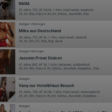
Wohin ging der Besucher? Klickte er auf weitere Seiten des Portals
NANA
oder hat er sie komplett verlassen?
Wie lange blieb der Besucher?
25 Jahre, 75C, KF 34/36, 1.60m, total rasiert, asiatisch
ZK, 69, NSa, Franz b. Ihr, BV, Schmu., Kuscheln, DSa
Ort der Verarbeitung:
Europäische Union & USA
Stuttgart -Möhringen
Hotjar
Milka aus Deutschland
Wir nutzen Hotjar als Webanalysedient. Es wird verwendet, um Daten
48 Jahre, 75C, KF 36, 1.70m, total rasiert, deutsch
über das Benutzerverhalten zu sammeln. Hotjar kann auch im Rahmen
ZK, 69, GF6, DT, NSa, NSp, devot
von Umfragen und Feedbackfunktionen, die auf unserer Website
eingebunden sind, von Ihnen bereitgestellte Informationen verarbeiten.
Stuttgart Möhringen
Herausgeber:
Jassmin Privat Diskret
Hotjar Limited, Malta
47 Jahre, 80C, KF 36, 1.62m, teilrasiert, südländisch
Erhobene Daten:
ZK, 69, GF6, Franz b. Ihr, Schmu., Kuscheln, Körperküs., DSa
Datum und Uhrzeit des Besuchs
Gerätetyp
Stuttgart
Geografischer Standort
Vanq-nur Hotel&Haus Besuch
IP-Adresse
Mausbewegungen
25 Jahre, 75B, KF 36/38, 1.60m, total rasiert, osteuropäisch
Besuchte Seiten
ZK, 69, GF6, Franz b. Ihr, BV, Schmu., Kuscheln, Körperküs.
Referrer URL
Bildschirmauflösung
Eindeutige Gerätekennung
Stuttgart
Sprachinformationen