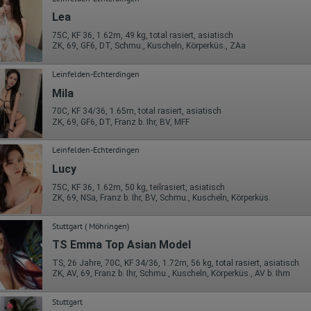
Die erzeugten Informationen über die Benutzung unserer Webseiten
sowie die von dem Browser übermittelte IP-Adresse werden übertragen
Lea
und gespeichert. Dabei können aus den verarbeiteten Daten pseudonym
Nutzungsprofile der Nutzer erstellt werden. Diese Informationen wird
75C, KF 36, 1.62m, 49 kg, total rasiert, asiatisch
Google gegebenenfalls auch an Dritte übertragen, sofern dies gesetzlich
ZK, 69, GF6, DT, Schmu., Kuscheln, Körperküs., ZAa
vorgeschrieben wird oder, soweit Dritte diese Daten im Auftrag von
Google verarbeiten. Die IP-Adresse der Nutzer wird von Google innerhalb
Leinfelden-Echterdingen
von Mitgliedstaaten der Europäischen Union oder in anderen
Vertragsstaaten des Abkommens über den Europäischen
Mila
Wirtschaftsraum gekürzt, dies bedeutet, dass alle Daten anonym
70C, KF 34/36, 1.65m, total rasiert, asiatisch
erhoben werden. Nur in Ausnahmefällen wird die volle IP-Adresse an
ZK, 69, GF6, DT, Franz b. Ihr, BV, MFF
einen Server von Google in den USA übertragen und dort gekürzt. Die von
dem Browser des Nutzers übermittelte IP-Adresse wird nicht mit andere
Daten von Google zusammengeführt.
Leinfelden-Echterdingen
Lucy
Erhobene Informationen zum Besucherverhalten sind folgende:
75C, KF 36, 1.62m, 50 kg, teilrasiert, asiatisch
Herkunft (Land und Stadt)
ZK, 69, NSa, Franz b. Ihr, BV, Schmu., Kuscheln, Körperküs.
Sprache
Betriebssystem
Gerät (PC, Tablet-PC oder Smartphone)
Stuttgart ( Möhringen)
Browser und alle verwendeten Add-ons
TS Emma Top Asian Model
Auflösung des Computers
Besucherquelle (Facebook, Suchmaschine oder verweisende
TS, 26 Jahre, 70C, KF 34/36, 1.72m, 56 kg, total rasiert, asiatisch
Webseite)
ZK, AV, 69, Franz b. Ihr, Schmu., Kuscheln, Körperküs., AV b. Ihm
Welche Dateien wurden heruntergeladen?
Welche Videos angeschaut?
Wurden Werbebanner angeklickt?
Stuttgart