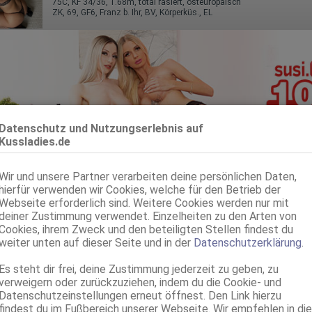
75C, KF 34/36, 1.68m, total rasiert, osteuropäisch
ZK, 69, GF6, Franz b. Ihr, BV, Körperküs., EL
Datenschutz und Nutzungserlebnis auf
Kussladies.de
Metzingen
Wir und unsere Partner verarbeiten deine persönlichen Daten,
Nora
hierfür verwenden wir Cookies, welche für den Betrieb der
Webseite erforderlich sind. Weitere Cookies werden nur mit
80C, KF 36, 1.60m, 48 kg, total rasiert, asiatisch
ZK, 69, GF6, Schmu., Kuscheln, Körperküs., FAa, KBp
deiner Zustimmung verwendet. Einzelheiten zu den Arten von
Cookies, ihrem Zweck und den beteiligten Stellen findest du
weiter unten auf dieser Seite und in der
Datenschutzerklärung
.
Metzingen
Lea TOP Service
Es steht dir frei, deine Zustimmung jederzeit zu geben, zu
75C, KF 36, 1.62m, 49 kg, total rasiert, asiatisch
verweigern oder zurückzuziehen, indem du die Cookie- und
ZK, 69, GF6, DT, Schmu., Kuscheln, Körperküs., ZAa
Datenschutzeinstellungen erneut öffnest. Den Link hierzu
findest du im Fußbereich unserer Webseite. Wir empfehlen in die