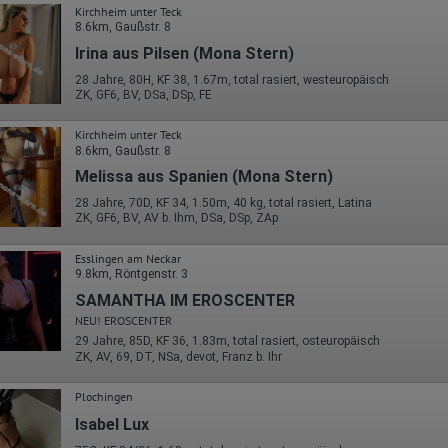
Kirchheim unter Teck
8.6km, Gaußstr. 8
Irina aus Pilsen (Mona Stern)
28 Jahre, 80H, KF 38, 1.67m, total rasiert, westeuropäisch
ZK, GF6, BV, DSa, DSp, FE
Kirchheim unter Teck
8.6km, Gaußstr. 8
Melissa aus Spanien (Mona Stern)
28 Jahre, 70D, KF 34, 1.50m, 40 kg, total rasiert, Latina
ZK, GF6, BV, AV b. Ihm, DSa, DSp, ZAp
Esslingen am Neckar
9.8km, Röntgenstr. 3
SAMANTHA IM EROSCENTER
NEU! EROSCENTER
29 Jahre, 85D, KF 36, 1.83m, total rasiert, osteuropäisch
ZK, AV, 69, DT, NSa, devot, Franz b. Ihr
Plochingen
Isabel Lux