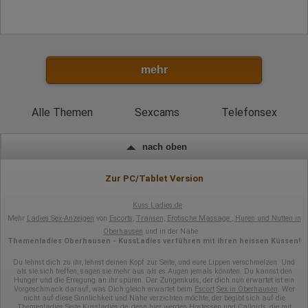
mehr
Alle Themen
Sexcams
Telefonsex
nach oben
Zur PC/Tablet Version
Kuss Ladies.de
Mehr
Ladies Sex-Anzeigen
von
Escorts
,
Transen
,
Erotische Massage
,
Huren und Nutten in
Oberhausen
und in der Nähe
Themenladies Oberhausen - KussLadies verführen mit ihren heissen Küssen!
Du lehnst dich zu ihr, lehnst deinen Kopf zur Seite, und eure Lippen verschmelzen. Und
als sie sich treffen, sagen sie mehr aus als es Augen jemals könnten. Du kannst den
Hunger und die Erregung an ihr spüren. Der Zungenkuss, der dich nun erwartet ist ein
Vorgeschmack darauf, was Dich gleich erwartet beim
Escort
Sex in Oberhausen
. Wer
nicht auf diese Sinnlichkeit und Nähe verzichten möchte, der begibt sich auf die
Themenladies Seite Kussladies.de, denn hier werden Hostessen und Callgirls, die mit