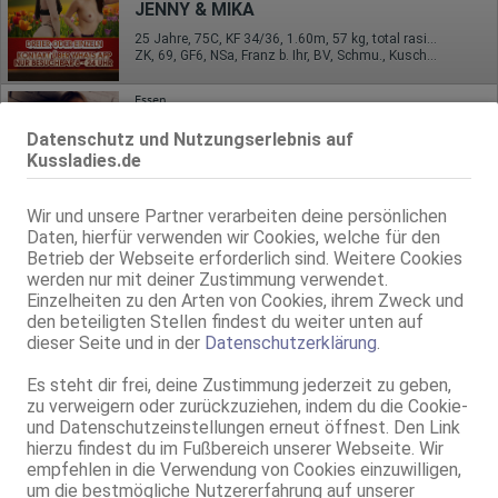
JENNY & MIKA
25 Jahre, 75C, KF 34/36, 1.60m, 57 kg, total rasiert, asiatisch
ZK, 69, GF6, NSa, Franz b. Ihr, BV, Schmu., Kuscheln
Essen
8.7km, Bottroper Str. 286
Datenschutz und Nutzungserlebnis auf
Thea bei ZartOderHart
Kussladies.de
ZartOderHart
39 Jahre, 80B, KF 36, 1.63m, 58 kg, total rasiert, deutsch
ZK, AV, 69, GF6, DT, NSa, devot
Wir und unsere Partner verarbeiten deine persönlichen
Daten, hierfür verwenden wir Cookies, welche für den
Essen
Betrieb der Webseite erforderlich sind. Weitere Cookies
8.7km, Bottroper Str. 286
werden nur mit deiner Zustimmung verwendet.
Victoria NEU bei ZartOderHart
Einzelheiten zu den Arten von Cookies, ihrem Zweck und
den beteiligten Stellen findest du weiter unten auf
ZartOderHart
dieser Seite und in der
Datenschutzerklärung
.
29 Jahre, 75B, KF 38, 1.68m, 58 kg, total rasiert, südländisch
ZK, GF6, Franz b. Ihr, BV, Schmu., Kuscheln, Körperküs., EL
Es steht dir frei, deine Zustimmung jederzeit zu geben,
zu verweigern oder zurückzuziehen, indem du die Cookie-
Essen
und Datenschutzeinstellungen erneut öffnest. Den Link
8.7km, Bottroper Str. 286
hierzu findest du im Fußbereich unserer Webseite. Wir
NEU Coco bei ZartOderHart
empfehlen in die Verwendung von Cookies einzuwilligen,
ZartOderHart
um die bestmögliche Nutzererfahrung auf unserer