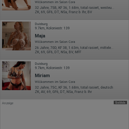
Referrer URL
Willkommen im Salon Cora
Bildschirmauflösung
32 Jahre, 75B, KF 36, 1.68m, total rasiert, westeuropäisch
Eindeutige Gerätekennung
ZK, 69, GF6, DT, NSa, Franz b. Ihr, BV
Sprachinformationen
Gerätebestriebssystem
Browser-Typ
Duisburg
Klicks
9.7km, Koloniestr. 139
Domain-Name
Maja
Eindeutige Benutzerkennung
Willkommen im Salon Cora
Antworten auf Umfragen
26 Jahre, 70D, KF 38, 1.63m, total rasiert, mitteleuropäisch
Ort der Verarbeitung:
ZK, 69, GF6, DT, NSa, BV, MFF
Europäische Union
Duisburg
Rechtliche Grundlage der Verarbeitung
9.7km, Koloniestr. 139
Art. 6 Abs. 1 S. 1 lit. a DSGVO
Miriam
Willkommen im Salon Cora
32 Jahre, 75C, KF 36, 1.68m, total rasiert, deutsch
ZK, AV, 69, GF6, DT, NSa, Franz b. Ihr
SolAds
Anzeige