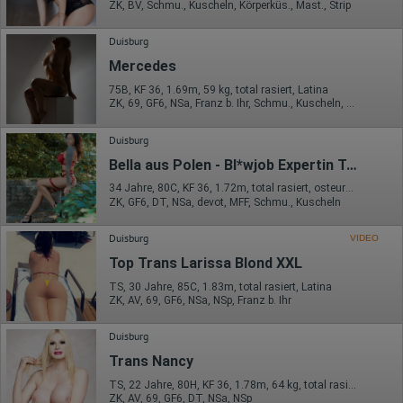
ZK, BV, Schmu., Kuscheln, Körperküs., Mast., Strip
Die erzeugten Informationen über die Benutzung unserer
Webseiten sowie die von dem Browser übermittelte IP-Adresse
werden übertragen und gespeichert. Dabei können aus den
Duisburg
verarbeiteten Daten pseudonyme Nutzungsprofile der Nutzer
Mercedes
erstellt werden. Diese Informationen wird Google gegebenenfalls
auch an Dritte übertragen, sofern dies gesetzlich
75B, KF 36, 1.69m, 59 kg, total rasiert, Latina
vorgeschrieben wird oder, soweit Dritte diese Daten im Auftrag
ZK, 69, GF6, NSa, Franz b. Ihr, Schmu., Kuscheln, Körperküs.
von Google verarbeiten. Die IP-Adresse der Nutzer wird von
Google innerhalb von Mitgliedstaaten der Europäischen Union
Duisburg
oder in anderen Vertragsstaaten des Abkommens über den
Europäischen Wirtschaftsraum gekürzt, dies bedeutet, dass alle
Bella aus Polen - Bl*wjob Expertin Termine ab 8 Uhr morgens
Daten anonym erhoben werden. Nur in Ausnahmefällen wird die
volle IP-Adresse an einen Server von Google in den USA
34 Jahre, 80C, KF 36, 1.72m, total rasiert, osteuropäisch
übertragen und dort gekürzt. Die von dem Browser des Nutzers
ZK, GF6, DT, NSa, devot, MFF, Schmu., Kuscheln
übermittelte IP-Adresse wird nicht mit anderen Daten von Google
zusammengeführt.
Duisburg
VIDEO
Erhobene Informationen zum Besucherverhalten sind folgende:
Top Trans Larissa Blond XXL
Herkunft (Land und Stadt)
TS, 30 Jahre, 85C, 1.83m, total rasiert, Latina
Sprache
ZK, AV, 69, GF6, NSa, NSp, Franz b. Ihr
Betriebssystem
Gerät (PC, Tablet-PC oder Smartphone)
Duisburg
Browser und alle verwendeten Add-ons
Auflösung des Computers
Trans Nancy
Besucherquelle (Facebook, Suchmaschine oder
verweisende Webseite)
TS, 22 Jahre, 80H, KF 36, 1.78m, 64 kg, total rasiert, deutsch
Welche Dateien wurden heruntergeladen?
ZK, AV, 69, GF6, DT, NSa, NSp