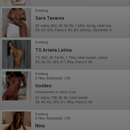
Welche Videos angeschaut?
Wurden Werbebanner angeklickt?
Duisburg
Wohin ging der Besucher? Klickte er auf weitere Seiten des
Portals oder hat er sie komplett verlassen?
Sara Tavares
Wie lange blieb der Besucher?
28 Jahre, 80C, KF 36/38, 1.68m, 60 kg, total rasiert, afrikanisch
ZK, 69, GF6, Franz b. Ihr, BV, Schmu., Kuscheln, Körperküs.
Ort der Verarbeitung:
Europäische Union & USA
Duisburg
Hotjar
TS Ariana Latina
Wir nutzen Hotjar als Webanalysedient. Es wird verwendet, um
Daten über das Benutzerverhalten zu sammeln. Hotjar kann
TS, 80C, KF 34/36, 1.70m, total rasiert, Latina
ZK, AV, 69, GF6, DT, NSa, Franz b. Ihr
auch im Rahmen von Umfragen und Feedbackfunktionen, die
auf unserer Website eingebunden sind, von Ihnen bereitgestellte
Informationen verarbeiten.
Duisburg
9.7km, Koloniestr. 139
Herausgeber:
Hotjar Limited, Malta
Goddes
Willkommen im Salon Cora
Erhobene Daten:
32 Jahre, 75B, KF 40, total rasiert
ZK, AV, 69, GF6, DT, NSa, Franz b. Ihr
Datum und Uhrzeit des Besuchs
Gerätetyp
Geografischer Standort
Duisburg
IP-Adresse
9.7km, Koloniestr. 139
Mausbewegungen
Nina
Besuchte Seiten