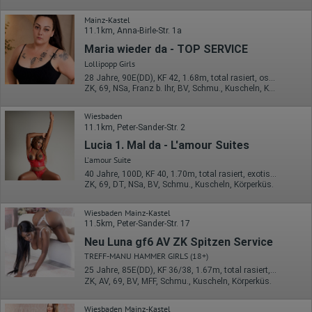
verweisende Webseite)
Welche Dateien wurden heruntergeladen?
Mainz-Kastel
Welche Videos angeschaut?
11.1km, Anna-Birle-Str. 1a
Wurden Werbebanner angeklickt?
Wohin ging der Besucher? Klickte er auf weitere Seiten des
Maria wieder da - TOP SERVICE
Portals oder hat er sie komplett verlassen?
Lollipopp Girls
Wie lange blieb der Besucher?
28 Jahre, 90E(DD), KF 42, 1.68m, total rasiert, osteuropäisch
Ort der Verarbeitung:
ZK, 69, NSa, Franz b. Ihr, BV, Schmu., Kuscheln, Körperküs.
Europäische Union & USA
Wiesbaden
Hotjar
11.1km, Peter-Sander-Str. 2
Wir nutzen Hotjar als Webanalysedient. Es wird verwendet, um
Lucia 1. Mal da - L'amour Suites
Daten über das Benutzerverhalten zu sammeln. Hotjar kann
L'amour Suite
auch im Rahmen von Umfragen und Feedbackfunktionen, die
40 Jahre, 100D, KF 40, 1.70m, total rasiert, exotisch
auf unserer Website eingebunden sind, von Ihnen bereitgestellte
ZK, 69, DT, NSa, BV, Schmu., Kuscheln, Körperküs.
Informationen verarbeiten.
Herausgeber:
Wiesbaden Mainz-Kastel
Hotjar Limited, Malta
11.5km, Peter-Sander-Str. 17
Erhobene Daten:
Neu Luna gf6 AV ZK Spitzen Service
TREFF-MANU HAMMER GIRLS (18+)
Datum und Uhrzeit des Besuchs
25 Jahre, 85E(DD), KF 36/38, 1.67m, total rasiert, Latina
Gerätetyp
ZK, AV, 69, BV, MFF, Schmu., Kuscheln, Körperküs.
Geografischer Standort
IP-Adresse
Mausbewegungen
Wiesbaden Mainz-Kastel