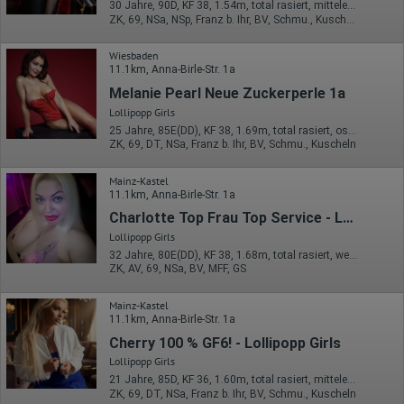
30 Jahre, 90D, KF 38, 1.54m, total rasiert, mitteleuropäisch
Erhobene Daten:
ZK, 69, NSa, NSp, Franz b. Ihr, BV, Schmu., Kuscheln
Die erzeugten Informationen über die Benutzung unserer
Webseiten sowie die von dem Browser übermittelte IP-Adresse
Wiesbaden
werden übertragen und gespeichert. Dabei können aus den
11.1km, Anna-Birle-Str. 1a
verarbeiteten Daten pseudonyme Nutzungsprofile der Nutzer
erstellt werden. Diese Informationen wird Google gegebenenfalls
Melanie Pearl Neue Zuckerperle 1a
auch an Dritte übertragen, sofern dies gesetzlich
Lollipopp Girls
vorgeschrieben wird oder, soweit Dritte diese Daten im Auftrag
25 Jahre, 85E(DD), KF 38, 1.69m, total rasiert, osteuropäisch
von Google verarbeiten. Die IP-Adresse der Nutzer wird von
ZK, 69, DT, NSa, Franz b. Ihr, BV, Schmu., Kuscheln
Google innerhalb von Mitgliedstaaten der Europäischen Union
oder in anderen Vertragsstaaten des Abkommens über den
Europäischen Wirtschaftsraum gekürzt, dies bedeutet, dass alle
Mainz-Kastel
Daten anonym erhoben werden. Nur in Ausnahmefällen wird die
11.1km, Anna-Birle-Str. 1a
volle IP-Adresse an einen Server von Google in den USA
Charlotte Top Frau Top Service - Lollipopp Girls
übertragen und dort gekürzt. Die von dem Browser des Nutzers
übermittelte IP-Adresse wird nicht mit anderen Daten von Google
Lollipopp Girls
zusammengeführt.
32 Jahre, 80E(DD), KF 38, 1.68m, total rasiert, westeuropäisch
ZK, AV, 69, NSa, BV, MFF, GS
Erhobene Informationen zum Besucherverhalten sind folgende:
Herkunft (Land und Stadt)
Mainz-Kastel
Sprache
11.1km, Anna-Birle-Str. 1a
Betriebssystem
Cherry 100 % GF6! - Lollipopp Girls
Gerät (PC, Tablet-PC oder Smartphone)
Browser und alle verwendeten Add-ons
Lollipopp Girls
Auflösung des Computers
21 Jahre, 85D, KF 36, 1.60m, total rasiert, mitteleuropäisch
Besucherquelle (Facebook, Suchmaschine oder
ZK, 69, DT, NSa, Franz b. Ihr, BV, Schmu., Kuscheln