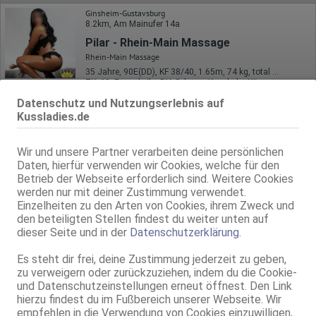
Ginsheim-Gustavsburg
8.2km, Am Mainufer 14a
Pilar - Rhein-Main Massage
Rhein-Main Massage
35 Jahre, 90E(DD), KF 38/40, 1.65m, 74 kg, total rasiert, Latina
ZK, 69, Franz b. Ihr, BV, Schmu., Kuscheln, Körperküs., AV b. Ihm
Datenschutz und Nutzungserlebnis auf
Ginsheim-Gustavsburg
Kussladies.de
8.2km, Am Mainufer 14a
Deutsche Denise - Rhein-Main Massage
Wir und unsere Partner verarbeiten deine persönlichen
Rhein-Main Massage
Daten, hierfür verwenden wir Cookies, welche für den
42 Jahre, 80E(DD), KF 36/38, 1.67m, 58 kg, teilrasiert, karibisch
Betrieb der Webseite erforderlich sind. Weitere Cookies
ZK, 69, NSa, Schmu., Kuscheln, Körperküs., AV b. Ihm, DSa
werden nur mit deiner Zustimmung verwendet.
Einzelheiten zu den Arten von Cookies, ihrem Zweck und
Ginsheim-Gustavsburg
den beteiligten Stellen findest du weiter unten auf
8.2km, Am Mainufer 14a
dieser Seite und in der
Datenschutzerklärung
.
Deutsche Patrizia - Rhein-Main-Massage
Rhein-Main Massage
Es steht dir frei, deine Zustimmung jederzeit zu geben,
40 Jahre, 85D, KF 38, 1.70m, 70 kg, total rasiert, deutsch
zu verweigern oder zurückzuziehen, indem du die Cookie-
ZK, AV, 69, GF6, DT, devot, Franz b. Ihr
und Datenschutzeinstellungen erneut öffnest. Den Link
hierzu findest du im Fußbereich unserer Webseite. Wir
Groß-Gerau
empfehlen in die Verwendung von Cookies einzuwilligen,