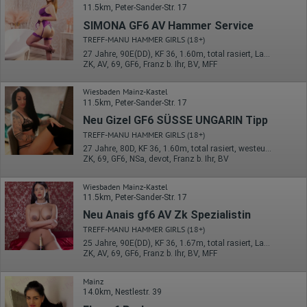
Besuchte Seiten
11.5km, Peter-Sander-Str. 17
Referrer URL
SIMONA GF6 AV Hammer Service
Bildschirmauflösung
Eindeutige Gerätekennung
TREFF-MANU HAMMER GIRLS (18+)
Sprachinformationen
27 Jahre, 90E(DD), KF 36, 1.60m, total rasiert, Latina
Gerätebestriebssystem
ZK, AV, 69, GF6, Franz b. Ihr, BV, MFF
Browser-Typ
Klicks
Wiesbaden Mainz-Kastel
Domain-Name
Eindeutige Benutzerkennung
11.5km, Peter-Sander-Str. 17
Antworten auf Umfragen
Neu Gizel GF6 SÜSSE UNGARIN Tipp
Ort der Verarbeitung:
TREFF-MANU HAMMER GIRLS (18+)
Europäische Union
27 Jahre, 80D, KF 36, 1.60m, total rasiert, westeuropäisch
ZK, 69, GF6, NSa, devot, Franz b. Ihr, BV
Rechtliche Grundlage der Verarbeitung
Art. 6 Abs. 1 S. 1 lit. a DSGVO
Wiesbaden Mainz-Kastel
11.5km, Peter-Sander-Str. 17
Neu Anais gf6 AV Zk Spezialistin
TREFF-MANU HAMMER GIRLS (18+)
25 Jahre, 90E(DD), KF 36, 1.67m, total rasiert, Latina
ZK, AV, 69, GF6, Franz b. Ihr, BV, MFF
Mainz
14.0km, Nestlestr. 39