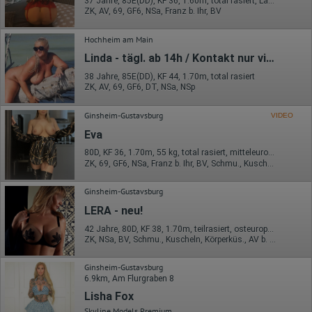
37 Jahre, 85E(DD), KF 36, 1.60m, total rasiert, Latina
ZK, AV, 69, GF6, NSa, Franz b. Ihr, BV
Hochheim am Main
Linda - tägl. ab 14h / Kontakt nur via SMS!
38 Jahre, 85E(DD), KF 44, 1.70m, total rasiert
ZK, AV, 69, GF6, DT, NSa, NSp
Ginsheim-Gustavsburg
VIDEO
Eva
80D, KF 36, 1.70m, 55 kg, total rasiert, mitteleuropäisch
ZK, 69, GF6, NSa, Franz b. Ihr, BV, Schmu., Kuscheln
Ginsheim-Gustavsburg
LERA - neu!
42 Jahre, 80D, KF 38, 1.70m, teilrasiert, osteuropäisch
ZK, NSa, BV, Schmu., Kuscheln, Körperküs., AV b. Ihm, DSa
Ginsheim-Gustavsburg
6.9km, Am Flurgraben 8
Lisha Fox
Skyline Models Premium