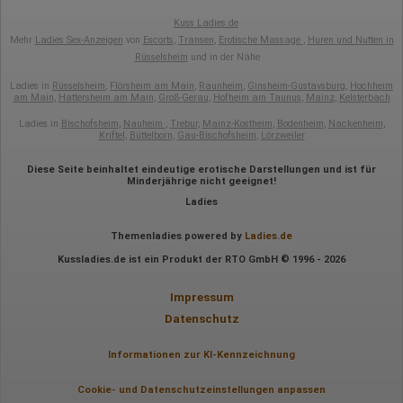
Kuss Ladies.de
Mehr
Ladies Sex-Anzeigen
von
Escorts
,
Transen
,
Erotische Massage
,
Huren und Nutten in
Rüsselsheim
und in der Nähe
Ladies in
Rüsselsheim
,
Flörsheim am Main
,
Raunheim
,
Ginsheim-Gustavsburg
,
Hochheim
am Main
,
Hattersheim am Main
,
Groß-Gerau
,
Hofheim am Taunus
,
Mainz
,
Kelsterbach
Ladies in
Bischofsheim
,
Nauheim
,
Trebur
,
Mainz-Kostheim
,
Bodenheim
,
Nackenheim
,
Kriftel
,
Büttelborn
,
Gau-Bischofsheim
,
Lörzweiler
Diese Seite beinhaltet eindeutige erotische Darstellungen und ist für
Minderjährige nicht geeignet!
Ladies
Themenladies powered by
Ladies.de
Kussladies.de ist ein Produkt der RTO GmbH © 1996 - 2026
Impressum
Datenschutz
Informationen zur KI-Kennzeichnung
Cookie- und Datenschutzeinstellungen anpassen