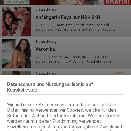
Braunschweig
Anfängerin Feya nur H&H 24H
75C, KF 36, 1.68m, total rasiert, osteuropäisch
ZK, 69, GF6, NSa, Franz b. Ihr, BV, Schmu., Kuscheln
Braunschweig
Veronika
22 Jahre, 75B, KF 34, 1.55m, 45 kg, total rasiert, osteuropäisch
ZK, 69, Franz b. Ihr, BV, Schmu., Kuscheln, Körperküs., DSp
Braunschweig
VIDEO
Ts Mariah Alessandra
Datenschutz und Nutzungserlebnis auf
TS, 85C, KF 38, 1.75m, total rasiert, Latina
Kussladies.de
ZK, AV, 69, GF6, DT, Franz b. Ihr, BV
Wir und unsere Partner verarbeiten deine persönlichen
Braunschweig
Daten, hierfür verwenden wir Cookies, welche für den
Katarina
Betrieb der Webseite erforderlich sind. Weitere Cookies
werden nur mit deiner Zustimmung verwendet.
32 Jahre, 85D, KF 36/38, 1.68m, total rasiert, osteuropäisch
ZK, AV, 69, GF6, DT, Franz b. Ihr, BV
Einzelheiten zu den Arten von Cookies, ihrem Zweck und