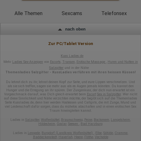
Alle Themen
Sexcams
Telefonsex
nach oben
Zur PC/Tablet Version
Kuss Ladies.de
Mehr
Ladies Sex-Anzeigen
von
Escorts
,
Transen
,
Erotische Massage
,
Huren und Nutten in
Salzgitter
und in der Nähe
Themenladies Salzgitter - KussLadies verführen mit ihren heissen Küssen!
Du lehnst dich zu ihr, lehnst deinen Kopf zur Seite, und eure Lippen verschmelzen. Und
als sie sich treffen, sagen sie mehr aus als es Augen jemals könnten. Du kannst den
Hunger und die Erregung an ihr spüren. Der Zungenkuss, der dich nun erwartet ist ein
Vorgeschmack darauf, was Dich gleich erwartet beim
Escort
Sex in Salzgitter
. Wer nicht
auf diese Sinnlichkeit und Nähe verzichten möchte, der begibt sich auf die Themenladies
Seite Kussladies.de, denn hier werden Hostessen und Callgirls, die mit Zunge, Mund und
viel Leidenschaft dafür sorgen, dass du mühelos abschalten und in einen erotischen Sex
Traum hineingleiten kannst.
Ladies in
Salzgitter
,
Wolfenbüttel
,
Braunschweig
,
Peine
,
Bockenem
,
Langelsheim
,
Hildesheim
,
Goslar
,
Seesen
,
Bad Harzburg
Ladies in
Lengede
,
Burgdorf (Landkreis Wolfenbüttel)
,
Elbe
,
Söhlde
,
Cramme
,
Baddeckenstedt
,
Haverlah
,
Heere
,
Flöthe
,
Vechelde