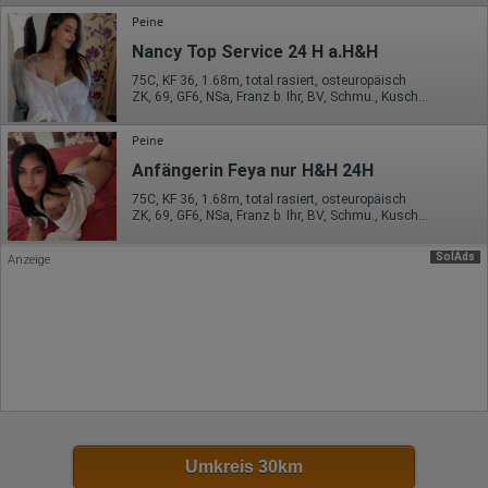
Hotjar Limited, Malta
Peine
Erhobene Daten:
Nancy Top Service 24 H a.H&H
Datum und Uhrzeit des Besuchs
75C, KF 36, 1.68m, total rasiert, osteuropäisch
Gerätetyp
ZK, 69, GF6, NSa, Franz b. Ihr, BV, Schmu., Kuscheln
Geografischer Standort
IP-Adresse
Peine
Mausbewegungen
Besuchte Seiten
Anfängerin Feya nur H&H 24H
Referrer URL
Bildschirmauflösung
75C, KF 36, 1.68m, total rasiert, osteuropäisch
Eindeutige Gerätekennung
ZK, 69, GF6, NSa, Franz b. Ihr, BV, Schmu., Kuscheln
Sprachinformationen
Gerätebestriebssystem
SolAds
Anzeige
Browser-Typ
Klicks
Domain-Name
Eindeutige Benutzerkennung
Antworten auf Umfragen
Ort der Verarbeitung:
Europäische Union
Rechtliche Grundlage der Verarbeitung
Art. 6 Abs. 1 S. 1 lit. a DSGVO
Umkreis 30km