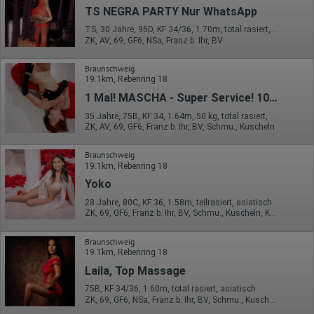
Erhobene Informationen zum Besucherverhalten sind folgende:
TS NEGRA PARTY Nur WhatsApp
Herkunft (Land und Stadt)
TS, 30 Jahre, 95D, KF 34/36, 1.70m, total rasiert, exotisch
Sprache
ZK, AV, 69, GF6, NSa, Franz b. Ihr, BV
Betriebssystem
Gerät (PC, Tablet-PC oder Smartphone)
Browser und alle verwendeten Add-ons
Braunschweig
Auflösung des Computers
19.1km, Rebenring 18
Besucherquelle (Facebook, Suchmaschine oder
1 Mal! MASCHA - Super Service! 100% Original
verweisende Webseite)
Welche Dateien wurden heruntergeladen?
35 Jahre, 75B, KF 34, 1.64m, 50 kg, total rasiert, osteuropäisch
Welche Videos angeschaut?
ZK, AV, 69, GF6, Franz b. Ihr, BV, Schmu., Kuscheln
Wurden Werbebanner angeklickt?
Wohin ging der Besucher? Klickte er auf weitere Seiten des
Braunschweig
Portals oder hat er sie komplett verlassen?
19.1km, Rebenring 18
Wie lange blieb der Besucher?
Yoko
Ort der Verarbeitung:
Europäische Union & USA
28 Jahre, 80C, KF 36, 1.58m, teilrasiert, asiatisch
ZK, 69, GF6, Franz b. Ihr, BV, Schmu., Kuscheln, Körperküs.
Hotjar
Braunschweig
Wir nutzen Hotjar als Webanalysedient. Es wird verwendet, um
19.1km, Rebenring 18
Daten über das Benutzerverhalten zu sammeln. Hotjar kann
auch im Rahmen von Umfragen und Feedbackfunktionen, die
Laila, Top Massage
auf unserer Website eingebunden sind, von Ihnen bereitgestellte
Informationen verarbeiten.
75B, KF 34/36, 1.60m, total rasiert, asiatisch
ZK, 69, GF6, NSa, Franz b. Ihr, BV, Schmu., Kuscheln
Herausgeber: