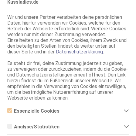
Kussladies.de
Göppingen
Wir und unsere Partner verarbeiten deine persönlichen
Elisa
Daten, hierfür verwenden wir Cookies, welche für den
75B, KF 36, 1.60m, total rasiert, asiatisch
Betrieb der Webseite erforderlich sind. Weitere Cookies
ZK, AV, 69, GF6, Franz b. Ihr, BV, Schmu., Kuscheln
werden nur mit deiner Zustimmung verwendet.
Einzelheiten zu den Arten von Cookies, ihrem Zweck und
Göppingen
den beteiligten Stellen findest du weiter unten auf
14.3km, Schwabstr. 6/1
dieser Seite und in der
Datenschutzerklärung
.
Coco aus China
Es steht dir frei, deine Zustimmung jederzeit zu geben,
26 Jahre, 75C, KF 32, 1.59m, 45 kg, total rasiert, asiatisch
ZK, 69, GF6, Franz b. Ihr, BV, Schmu., Kuscheln, Körperküs.
zu verweigern oder zurückzuziehen, indem du die Cookie-
und Datenschutzeinstellungen erneut öffnest. Den Link
hierzu findest du im Fußbereich unserer Webseite. Wir
Göppingen
14.9km, Metzgerstr. 35
empfehlen in die Verwendung von Cookies einzuwilligen,
um die bestmögliche Nutzererfahrung auf unserer
Leyla - ZK mit Topservice
Webseite erleben zu können.
Haus 35
28 Jahre, 80D, KF 36, 1.70m, total rasiert, osteuropäisch
ZK, 69, GF6, DT, NSa, Franz b. Ihr, BV
Essenzielle Cookies
Essenzielle Cookies sind alle notwendigen Cookies, die für den
Betrieb der Webseite notwendig sind, indem Grundfunktionen
Analyse/Statistiken
ermöglicht werden. Die Webseite kann ohne diese Cookies nicht
richtig funktionieren.
Analyse- bzw. Statistikcookies sind Cookies, die der Analyse der