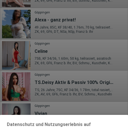
ZK, 69, GF6, Franz b. Ihr, BV, Schmu., Kuscheln, Körperküs.
Göppingen
Alexa - ganz privat!
49 Jahre, 85C, KF 38/40, 1.76m, 70 kg, teilrasiert, deutsch
ZK, 69, GF6, DT, NSa, NSp, Franz b. Ihr
Göppingen
Celine
75B, KF 34/36, 1.60m, 50 kg, teilrasiert, asiatisch
ZK, 69, GF6, Franz b. Ihr, BV, Schmu., Kuscheln, Körperküs.
Göppingen
TS.Deisy Aktiv & Passiv 100% Original Bilder
TS, 26 Jahre, 75C, KF 34/36, 1.78m, total rasiert, asiatisch
ZK, AV, 69, GF6, Franz b. Ihr, BV, Schmu., Kuscheln
Göppingen
Vivian
75C, KF 34/36, 1.60m, 50 kg, teilrasiert, asiatisch
Datenschutz und Nutzungserlebnis auf
ZK, 69, GF6, Franz b. Ihr, BV, Schmu., Kuscheln, Körperküs.