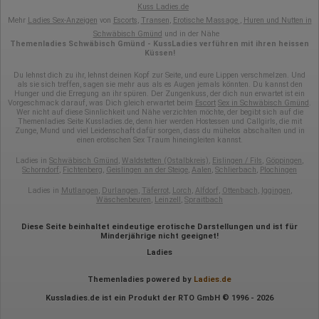
Kuss Ladies.de
Hotjar
Mehr
Ladies Sex-Anzeigen
von
Escorts
,
Transen
,
Erotische Massage
,
Huren und Nutten in
Wir nutzen Hotjar als Webanalysedient. Es wird verwendet, um
Schwäbisch Gmünd
und in der Nähe
Daten über das Benutzerverhalten zu sammeln. Hotjar kann
Themenladies Schwäbisch Gmünd - KussLadies verführen mit ihren heissen
Küssen!
auch im Rahmen von Umfragen und Feedbackfunktionen, die
auf unserer Website eingebunden sind, von Ihnen bereitgestellte
Du lehnst dich zu ihr, lehnst deinen Kopf zur Seite, und eure Lippen verschmelzen. Und
Informationen verarbeiten.
als sie sich treffen, sagen sie mehr aus als es Augen jemals könnten. Du kannst den
Hunger und die Erregung an ihr spüren. Der Zungenkuss, der dich nun erwartet ist ein
Herausgeber:
Vorgeschmack darauf, was Dich gleich erwartet beim
Escort
Sex in Schwäbisch Gmünd
.
Hotjar Limited, Malta
Wer nicht auf diese Sinnlichkeit und Nähe verzichten möchte, der begibt sich auf die
Themenladies Seite Kussladies.de, denn hier werden Hostessen und Callgirls, die mit
Zunge, Mund und viel Leidenschaft dafür sorgen, dass du mühelos abschalten und in
Erhobene Daten:
einen erotischen Sex Traum hineingleiten kannst.
Datum und Uhrzeit des Besuchs
Ladies in
Schwäbisch Gmünd
,
Waldstetten (Ostalbkreis)
,
Eislingen / Fils
,
Göppingen
,
Gerätetyp
Schorndorf
,
Fichtenberg
,
Geislingen an der Steige
,
Aalen
,
Schlierbach
,
Plochingen
Geografischer Standort
IP-Adresse
Ladies in
Mutlangen
,
Durlangen
,
Täferrot
,
Lorch
,
Alfdorf
,
Ottenbach
,
Iggingen
,
Mausbewegungen
Wäschenbeuren
,
Leinzell
,
Spraitbach
Besuchte Seiten
Referrer URL
Diese Seite beinhaltet eindeutige erotische Darstellungen und ist für
Bildschirmauflösung
Minderjährige nicht geeignet!
Eindeutige Gerätekennung
Ladies
Sprachinformationen
Gerätebestriebssystem
Browser-Typ
Themenladies powered by
Ladies.de
Klicks
Kussladies.de ist ein Produkt der RTO GmbH © 1996 - 2026
Domain-Name
Eindeutige Benutzerkennung