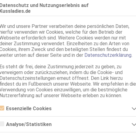
1.0km, Rohrhaldenweg 10
Datenschutz und Nutzungserlebnis auf
Kussladies.de
Scarlett im Club Leguan
Club Leguan - Happy Hour ab 1.4 von 11-16h
20 Jahre, 75B, KF 36, 1.63m, total rasiert, osteuropäisch
Wir und unsere Partner verarbeiten deine persönlichen Daten,
ZK, 69, GF6, DT, NSa, NSp, Franz b. Ihr
hierfür verwenden wir Cookies, welche für den Betrieb der
Webseite erforderlich sind. Weitere Cookies werden nur mit
Thayngen
deiner Zustimmung verwendet. Einzelheiten zu den Arten von
1.0km, Rohrhaldenweg 10
Cookies, ihrem Zweck und den beteiligten Stellen findest du
Scarlett im Club Leguan
weiter unten auf dieser Seite und in der
Datenschutzerklärung
.
Club Leguan - Happy Hour ab 1.4 von 11-16h
20 Jahre, 75B, KF 36, 1.63m, total rasiert, osteuropäisch
Es steht dir frei, deine Zustimmung jederzeit zu geben, zu
ZK, 69, GF6, DT, NSa, NSp, Franz b. Ihr
verweigern oder zurückzuziehen, indem du die Cookie- und
Datenschutzeinstellungen erneut öffnest. Den Link hierzu
Thayngen
findest du im Fußbereich unserer Webseite. Wir empfehlen in die
1.0km, Rohrhaldenweg 10
Verwendung von Cookies einzuwilligen, um die bestmögliche
Isabella im Club Leguan
Nutzererfahrung auf unserer Webseite erleben zu können.
Club Leguan - Happy Hour ab 1.4 von 11-16h
Essenzielle Cookies
30 Jahre, 70B, KF 36, 1.63m, total rasiert, osteuropäisch
ZK, 69, NSa, NSp, Franz b. Ihr, BV, Schmu., Kuscheln
Essenzielle Cookies sind alle notwendigen Cookies, die für den Betrieb
der Webseite notwendig sind, indem Grundfunktionen ermöglicht
Analyse/Statistiken
Singen (Hohentwiel)
VI
werden. Die Webseite kann ohne diese Cookies nicht richtig
funktionieren.
Analyse- bzw. Statistikcookies sind Cookies, die der Analyse der
Inna DT und AV-Expertin mit Klima